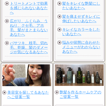
トリートメントで効果
髪をキレイな艶髪にし
を感じられないあなた
たいあなたへ
へ
髪を痛ませずキレイに
広がり、ふくらみ、う
伸ばしたいあなたへ
ねり、クセ毛、アホ
キレイなカラーをした
毛、髪がまとまらない
いあなたへ
あなたへ
悩みや状態に合わせた
パサツキ、枝毛、切れ
メニューがわからない
毛、乾燥、髪のダメー
あなたへ
ジが気になるあなたへ
艶髪を作るホームケアの
美容室を探してるあなた
ご提案一覧
へご提案一覧