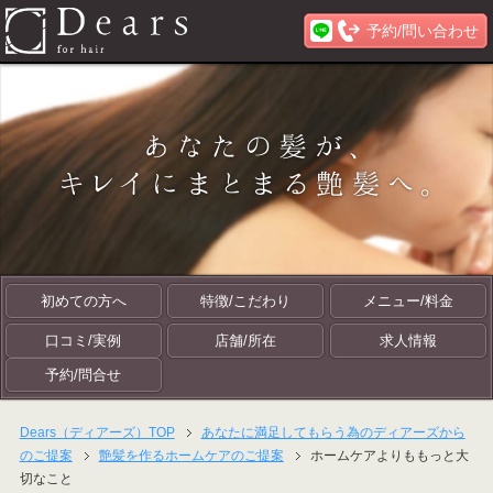
予約/問い合わせ
初めての方へ
特徴/こだわり
メニュー/料金
口コミ/実例
店舗/所在
求人情報
予約/問合せ
Dears（ディアーズ）TOP
あなたに満足してもらう為のディアーズから
のご提案
艶髪を作るホームケアのご提案
ホームケアよりももっと大
切なこと